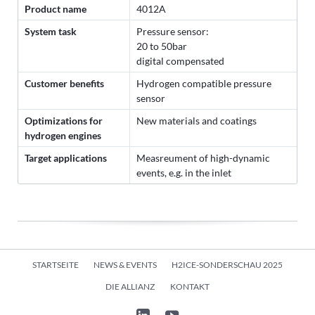
Product name
4012A
System task
Pressure sensor:
20 to 50bar
digital compensated
Customer benefits
Hydrogen compatible pressure
sensor
Optimizations for
New materials and coatings
hydrogen engines
Target applications
Measreument of high-dynamic
events, e.g. in the inlet
Navigation
STARTSEITE
NEWS & EVENTS
H2ICE-SONDERSCHAU 2025
überspringen
DIE ALLIANZ
KONTAKT