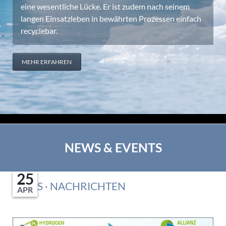
eine wesentliche Lücke. Er ist zudem nach seinem
langen Einsatzleben in bewährten Prozessen einfach
recyclebar.
MEHR ERFAHREN
NEWS & EVENTS
03
08
25
NEWS · NACHRICHTEN
JUN
APR
JUL