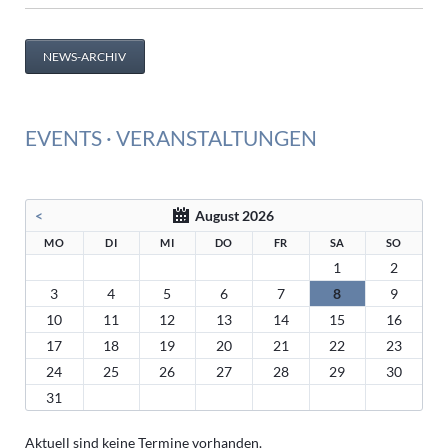
der
H2BW
NEWS-ARCHIV
Plattform
am
04.
Mai
EVENTS · VERANSTALTUNGEN
2026
<
August 2026
MO
DI
MI
DO
FR
SA
SO
1
2
3
4
5
6
7
8
9
10
11
12
13
14
15
16
17
18
19
20
21
22
23
24
25
26
27
28
29
30
31
Aktuell sind keine Termine vorhanden.