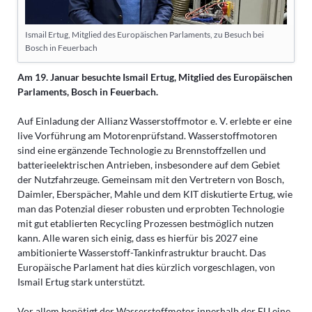
Ismail Ertug, Mitglied des Europäischen Parlaments, zu Besuch bei
Bosch in Feuerbach
Am 19. Januar besuchte Ismail Ertug, Mitglied des Europäischen
Parlaments, Bosch in Feuerbach.
Auf Einladung der Allianz Wasserstoffmotor e. V. erlebte er eine
live Vorführung am Motorenprüfstand. Wasserstoffmotoren
sind eine ergänzende Technologie zu Brennstoffzellen und
batterieelektrischen Antrieben, insbesondere auf dem Gebiet
der Nutzfahrzeuge. Gemeinsam mit den Vertretern von Bosch,
Daimler, Eberspächer, Mahle und dem KIT diskutierte Ertug, wie
man das Potenzial dieser robusten und erprobten Technologie
mit gut etablierten Recycling Prozessen bestmöglich nutzen
kann. Alle waren sich einig, dass es hierfür bis 2027 eine
ambitionierte Wasserstoff-Tankinfrastruktur braucht. Das
Europäische Parlament hat dies kürzlich vorgeschlagen, von
Ismail Ertug stark unterstützt.
Vor allem benötigt der Wasserstoffmotor innerhalb der EU eine