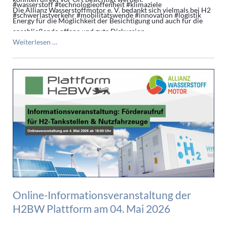
#wasserstoff #technologieoffenheit #klimaziele
Die Allianz Wasserstoffmotor e. V. bedankt sich vielmals bei H2
#schwerlastverkehr #mobilitätswende #innovation #logistik
Energy für die Möglichkeit der Besichtigung und auch für die
anschließende offene und gute Diskussion.
Drei
Weiterlesen …
Vertreter
des
Vorstands
zu
Besuch
bei
H2
Energy
in
der
Schweiz
Online-Informationsveranstaltung der
H2BW Plattform am 04. Mai 2026