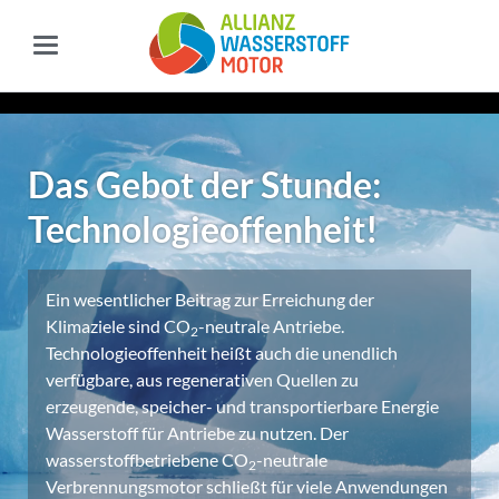
Das Gebot der Stunde:
Technologieoffenheit!
Ein wesentlicher Beitrag zur Erreichung der
Klimaziele sind CO
-neutrale Antriebe.
2
Technologieoffenheit heißt auch die unendlich
verfügbare, aus regenerativen Quellen zu
erzeugende, speicher- und transportierbare Energie
Wasserstoff für Antriebe zu nutzen. Der
wasserstoffbetriebene CO
-neutrale
2
Verbrennungsmotor schließt für viele Anwendungen