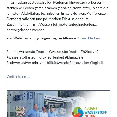
Informationsaustausch über Regionen hinweg zu verbessern,
starten wir einen gemeinsamen globalen Newsletter, in dem die
jüngsten Aktivitäten, technischen Entwicklungen, Konferenzen,
Demonstrationen und politischen Diskussionen im
Zusammenhang mit Wasserstoffmotorentechnologien
hervorgehoben werden.
Zur Website der
Hydrogen Engine Alliance
->
hier klicken
#allianzwasserstoffmotor #wasserstoffmotor #h2ice #h2
#wasserstoff #technologieoffenheit #klimaziele
#schwerlastverkehr #mobilitätswende #innovation #logistik
Europa
Weiterlesen …
und
Nordamerika
treiben
die
H2-
ICE-
Zusammenarbeit