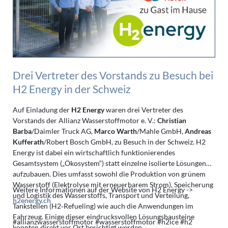
weiter
voran
Drei Vertreter des Vorstands zu Besuch bei
H2 Energy in der Schweiz
Auf Einladung der
H2 Energy
waren drei Vertreter des
Vorstands der Allianz Wasserstoffmotor e. V.:
Christian
Barba
/Daimler Truck AG,
Marco Warth
/Mahle GmbH,
Andreas
Kufferath
/Robert Bosch GmbH, zu Besuch in der Schweiz. H2
Energy ist dabei ein wirtschaftlich funktionierendes
Gesamtsystem („Ökosystem“) statt einzelne isolierte Lösungen
aufzubauen. Dies umfasst sowohl die Produktion von grünem
Wasserstoff (Elektrolyse mit erneuerbarem Strom), Speicherung
Weitere Informationen auf der Website von H2 Energy ->
und Logistik des Wasserstoffs, Transport und Verteilung,
h2energy.ch
Tankstellen (H2‑Refueling) wie auch die Anwendungen im
Fahrzeug. Einige dieser eindrucksvollen Lösungsbausteine
#allianzwasserstoffmotor #wasserstoffmotor #h2ice #h2
konnten direkt vor Ort besichtigt werden.